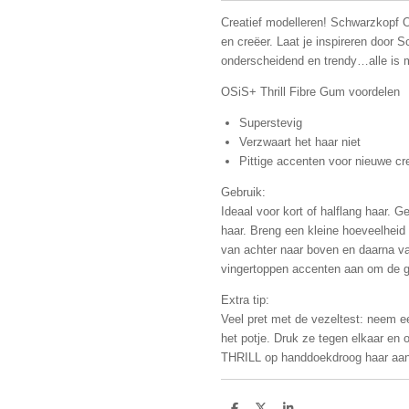
Creatief modelleren! Schwarzkopf O
en creëer. Laat je inspireren door
onderscheidend en trendy…alle is m
OSiS+ Thrill Fibre Gum voordelen
Superstevig
Verzwaart het haar niet
Pittige accenten voor nieuwe cre
Gebruik:
Ideaal voor kort of halflang haar.
haar. Breng een kleine hoeveelheid 
van achter naar boven en daarna v
vingertoppen accenten aan om de g
Extra tip:
Veel pret met de vezeltest: neem e
het potje. Druk ze tegen elkaar en 
THRILL op handdoekdroog haar aan e