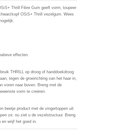
SiS+ Thrill Fibre Gum geeft vorm, toupeer
 Schwarzkopf OSiS+ Thrill vezelgum. Wees
ogelijk.
atieve effecten.
 Gebruik THRILL op droog of handdoekdroog
aan, tegen de groeirichting van het haar in,
an voren naar boven. Breng met de
ewenste vorm te creëren.
en beetje product met de vingertoppen uit
open ze: nu ziet u de vezelstructuur. Breng
n wrijf het goed in.