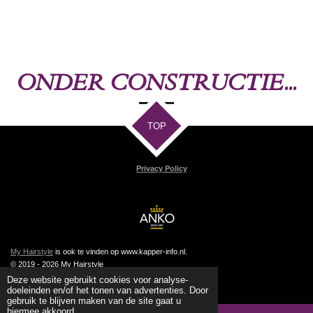
ONDER CONSTRUCTIE...
TOP
Privacy Policy
My Hairstyle
is ook te vinden op www.kapper-info.nl.
© 2019 - 2026 My Hairstyle
Powered by
JouwWeb
Deze website gebruikt cookies voor analyse-
doeleinden en/of het tonen van advertenties. Door
gebruik te blijven maken van de site gaat u
hiermee akkoord.